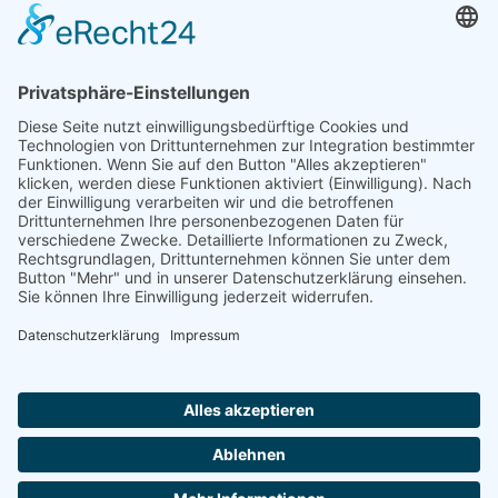
Herr Michael
Klotz
Erster Bürgermeister Eresing
Kirchstraße 2
86922 Eresing
Telefon:
+49(0)8193 - 5456
Email:
klotz@vg-windach.de
Sprechzeiten Bürgermeister
Montag und Mittwoch
17:00 Uhr - 18:30 Uhr
Freitag
15:00 Uhr - 16:30 Uhr
Sprechzeiten Gemeindekanzlei:
Montag
16:30 Uhr - 18:30 Uhr
Notruf bei Wasserrohrbruch:
Notdienst:
Telefon: 08193-9305-99