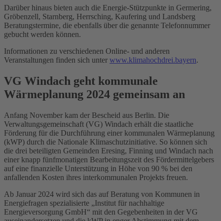
Darüber hinaus bieten auch die Energie-Stützpunkte in Germering,
Gröbenzell, Starnberg, Herrsching, Kaufering und Landsberg
Beratungstermine, die ebenfalls über die genannte Telefonnummer
gebucht werden können.
Informationen zu verschiedenen Online- und anderen
Veranstaltungen finden sich unter
www.klimahochdrei.bayern
.
VG Windach geht kommunale
Wärmeplanung 2024 gemeinsam an​​
Anfang November kam der Bescheid aus Berlin. Die
Verwaltungsgemeinschaft (VG) Windach erhält die staatliche
Förderung für die Durchführung einer kommunalen Wärmeplanung
(kWP) durch die Nationale Klimaschutzinitiative. So können sich
die drei beteiligten Gemeinden Eresing, Finning und Windach nach
einer knapp fünfmonatigen Bearbeitungszeit des Fördermittelgebers
auf eine finanzielle Unterstützung in Höhe von 90 % bei den
anfallenden Kosten ihres interkommunalen Projekts freuen.
Ab Januar 2024 wird sich das auf Beratung von Kommunen in
Energiefragen spezialisierte „Institut für nachhaltige
Energieversorgung GmbH“ mit den Gegebenheiten in der VG
auseinandersetzen und die kWP in enger Abstimmung mit dem