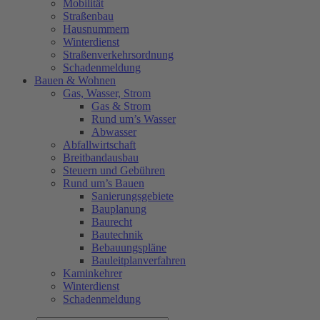
Mobilität
Straßenbau
Hausnummern
Winterdienst
Straßenverkehrsordnung
Schadenmeldung
Bauen & Wohnen
Gas, Wasser, Strom
Gas & Strom
Rund um’s Wasser
Abwasser
Abfallwirtschaft
Breitbandausbau
Steuern und Gebühren
Rund um’s Bauen
Sanierungsgebiete
Bauplanung
Baurecht
Bautechnik
Bebauungspläne
Bauleitplanverfahren
Kaminkehrer
Winterdienst
Schadenmeldung