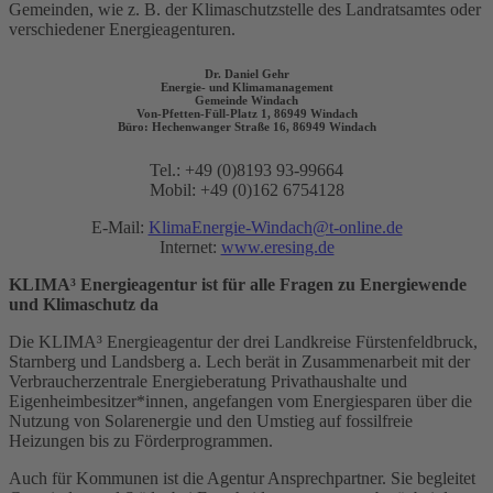
Gemeinden, wie z. B. der Klimaschutzstelle des Landratsamtes oder
verschiedener Energieagenturen.
Dr. Daniel Gehr
Energie- und Klimamanagement
Gemeinde Windach
Von-Pfetten-Füll-Platz 1, 86949 Windach
Büro: Hechenwanger Straße 16, 86949 Windach
Tel.: +49 (0)8193 93-99664
Mobil: +49 (0)162 6754128
E-Mail:
KlimaEnergie-Windach@t-online.de
Internet:
www.eresing.de
KLIMA³ Energieagentur ist für alle Fragen zu Energiewende
und Klimaschutz da
Die KLIMA³ Energieagentur der drei Landkreise Fürstenfeldbruck,
Starnberg und Landsberg a. Lech berät in Zusammenarbeit mit der
Verbraucherzentrale Energieberatung Privathaushalte und
Eigenheimbesitzer*innen, angefangen vom Energiesparen über die
Nutzung von Solarenergie und den Umstieg auf fossilfreie
Heizungen bis zu Förderprogrammen.
Auch für Kommunen ist die Agentur Ansprechpartner. Sie begleitet