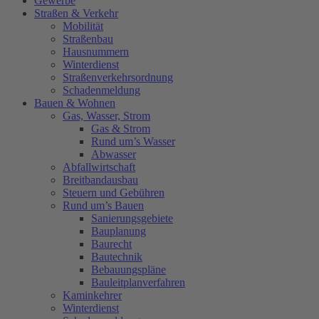
Gewerbe
Straßen & Verkehr
Mobilität
Straßenbau
Hausnummern
Winterdienst
Straßenverkehrsordnung
Schadenmeldung
Bauen & Wohnen
Gas, Wasser, Strom
Gas & Strom
Rund um’s Wasser
Abwasser
Abfallwirtschaft
Breitbandausbau
Steuern und Gebühren
Rund um’s Bauen
Sanierungsgebiete
Bauplanung
Baurecht
Bautechnik
Bebauungspläne
Bauleitplanverfahren
Kaminkehrer
Winterdienst