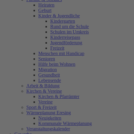
Heiraten
Geburt
Kinder & Jugendliche
Kindergarten
Rund um die Schule
Schulen im Umkreis
Kinderreisepass
Jugendförderung
Freizeit
Menschen mit Handicap
Senioren
Hilfe beim Wohnen
Migration
Gesundheit
Lebensende
Arbeit & Bildung
Kirchen & Vereine
Kirchen & Pfarrämter
Vereine
Sport & Freizeit
Wärmeplanung Eresing
Neuigkeiten
Kommunale Wärmeplanung
Veranstaltungskalender