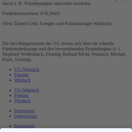
durch z. B. Wärmepumpen sinnvoller erscheint.
Förderkennzeichen: 67K26601
(Text: Daniel Gehr, Energie- und Klimamanager Windach)
Die drei Bürgermeister der VG freuen sich über die schnelle
Fördermittelzusage und den bevorstehenden Projektbeginn (v. l.
Siegfried Weißenbach, Finning; Richard Michl, Windach; Michael
Klotz, Eresing).
VG-Windach
Finning
Windach
VG-Windach
Finning
Windach
Impressum
Datenschutz
Impressum
Datenschutz