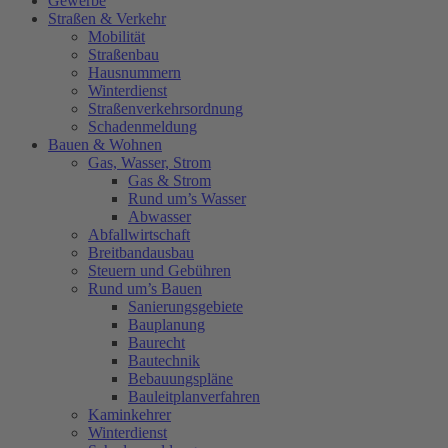
Gewerbe
Straßen & Verkehr
Mobilität
Straßenbau
Hausnummern
Winterdienst
Straßenverkehrsordnung
Schadenmeldung
Bauen & Wohnen
Gas, Wasser, Strom
Gas & Strom
Rund um’s Wasser
Abwasser
Abfallwirtschaft
Breitbandausbau
Steuern und Gebühren
Rund um’s Bauen
Sanierungsgebiete
Bauplanung
Baurecht
Bautechnik
Bebauungspläne
Bauleitplanverfahren
Kaminkehrer
Winterdienst