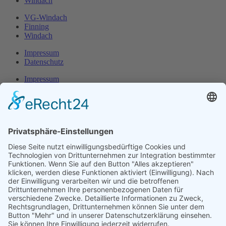
Windach
VG-Windach
Finning
Windach
Impressum
Datenschutz
Impressum
Datenschutz
Herr Michael
Klotz
Erster Bürgermeister Eresing
Kirchstraße 2
86922 Eresing
Telefon:
+49(0)8193 - 5456
Email:
klotz@vg-windach.de
Sprechzeiten Bürgermeister
Montag und Mittwoch
17:00 Uhr - 18:30 Uhr
Freitag
15:00 Uhr - 16:30 Uhr