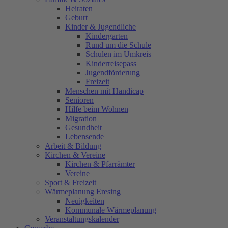
Heiraten
Geburt
Kinder & Jugendliche
Kindergarten
Rund um die Schule
Schulen im Umkreis
Kinderreisepass
Jugendförderung
Freizeit
Menschen mit Handicap
Senioren
Hilfe beim Wohnen
Migration
Gesundheit
Lebensende
Arbeit & Bildung
Kirchen & Vereine
Kirchen & Pfarrämter
Vereine
Sport & Freizeit
Wärmeplanung Eresing
Neuigkeiten
Kommunale Wärmeplanung
Veranstaltungskalender