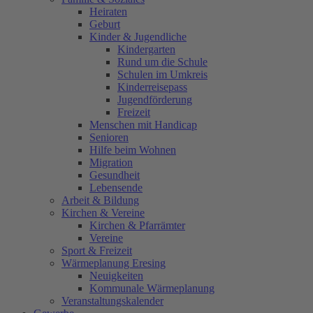
Heiraten
Geburt
Kinder & Jugendliche
Kindergarten
Rund um die Schule
Schulen im Umkreis
Kinderreisepass
Jugendförderung
Freizeit
Menschen mit Handicap
Senioren
Hilfe beim Wohnen
Migration
Gesundheit
Lebensende
Arbeit & Bildung
Kirchen & Vereine
Kirchen & Pfarrämter
Vereine
Sport & Freizeit
Wärmeplanung Eresing
Neuigkeiten
Kommunale Wärmeplanung
Veranstaltungskalender