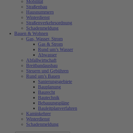
Mobilität
Straßenbau
Hausnummern
Winterdienst
Straßenverkehrsordnung
Schadenmeldung
Bauen & Wohnen
Gas, Wasser, Strom
Gas & Strom
Rund um’s Wasser
Abwasser
Abfallwirtschaft
Breitbandausbau
Steuern und Gebühren
Rund um’s Bauen
Sanierungsgebiete
Bauplanung
Baurecht
Bautechnik
Bebauungspläne
Bauleitplanverfahren
Kaminkehrer
Winterdienst
Schadenmeldung