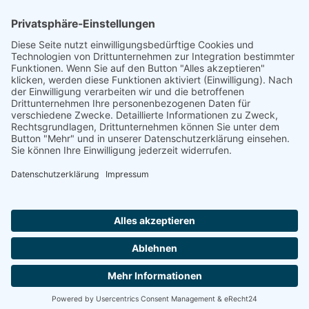
Herr Michael
Klotz
Erster Bürgermeister Eresing
Kirchstraße 2
86922 Eresing
Telefon:
+49(0)8193 - 5456
Email:
klotz@vg-windach.de
Sprechzeiten Bürgermeister
Montag und Mittwoch
17:00 Uhr - 18:30 Uhr
Freitag
15:00 Uhr - 16:30 Uhr
Sprechzeiten Gemeindekanzlei:
Montag
16:30 Uhr - 18:30 Uhr
Notruf bei Wasserrohrbruch:
Notdienst:
Telefon: 08193-9305-99
© 2020 All rights Reserved.