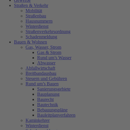
Gewerbe
Straßen & Verkehr
Mobilität
Straßenbau
Hausnummern
Winterdienst
Straßenverkehrsordnung
Schadenmeldung
Bauen & Wohnen
Gas, Wasser, Strom
Gas & Strom
Rund um’s Wasser
Abwasser
Abfallwirtschaft
Breitbandausbau
Steuern und Gebühren
Rund um’s Bauen
Sanierungsgebiete
Bauplanung
Baurecht
Bautechnik
Bebauungspläne
Bauleitplanverfahren
Kaminkehrer
Winterdienst