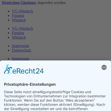
Deutschen Glasfaser
abgerufen werden.
VG-Windach
Finning
Windach
VG-Windach
Finning
Windach
Impressum
Datenschutz
Impressum
Datenschutz
Herr Michael
Klotz
Erster Bürgermeister Eresing
Kirchstraße 2
86922 Eresing
Telefon:
+49(0)8193 - 5456
Email:
klotz@vg-windach.de