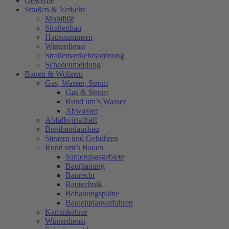
Gewerbe
Straßen & Verkehr
Mobilität
Straßenbau
Hausnummern
Winterdienst
Straßenverkehrsordnung
Schadenmeldung
Bauen & Wohnen
Gas, Wasser, Strom
Gas & Strom
Rund um’s Wasser
Abwasser
Abfallwirtschaft
Breitbandausbau
Steuern und Gebühren
Rund um’s Bauen
Sanierungsgebiete
Bauplanung
Baurecht
Bautechnik
Bebauungspläne
Bauleitplanverfahren
Kaminkehrer
Winterdienst