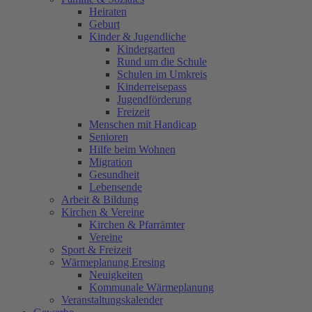
Heiraten
Geburt
Kinder & Jugendliche
Kindergarten
Rund um die Schule
Schulen im Umkreis
Kinderreisepass
Jugendförderung
Freizeit
Menschen mit Handicap
Senioren
Hilfe beim Wohnen
Migration
Gesundheit
Lebensende
Arbeit & Bildung
Kirchen & Vereine
Kirchen & Pfarrämter
Vereine
Sport & Freizeit
Wärmeplanung Eresing
Neuigkeiten
Kommunale Wärmeplanung
Veranstaltungskalender