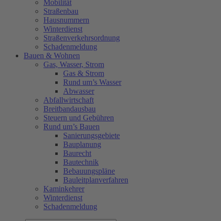
Mobilität
Straßenbau
Hausnummern
Winterdienst
Straßenverkehrsordnung
Schadenmeldung
Bauen & Wohnen
Gas, Wasser, Strom
Gas & Strom
Rund um’s Wasser
Abwasser
Abfallwirtschaft
Breitbandausbau
Steuern und Gebühren
Rund um’s Bauen
Sanierungsgebiete
Bauplanung
Baurecht
Bautechnik
Bebauungspläne
Bauleitplanverfahren
Kaminkehrer
Winterdienst
Schadenmeldung