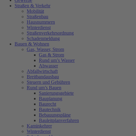
Gewerbe
Straßen & Verkehr
Mobilität
Straßenbau
Hausnummern
Winterdienst
Straßenverkehrsordnung
Schadenmeldung
Bauen & Wohnen
Gas, Wasser, Strom
Gas & Strom
Rund um’s Wasser
Abwasser
Abfallwirtschaft
Breitbandausbau
Steuern und Gebühren
Rund um’s Bauen
Sanierungsgebiete
Bauplanung
Baurecht
Bautechnik
Bebauungspläne
Bauleitplanverfahren
Kaminkehrer
Winterdienst