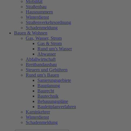
Mobilität
Straßenbau
Hausnummern
Winterdienst
Straßenverkehrsordnung
Schadenmeldung
Bauen & Wohnen
Gas, Wasser, Strom
Gas & Strom
Rund um’s Wasser
Abwasser
Abfallwirtschaft
Breitbandausbau
Steuern und Gebühren
Rund um’s Bauen
Sanierungsgebiete
Bauplanung
Baurecht
Bautechnik
Bebauungspläne
Bauleitplanverfahren
Kaminkehrer
Winterdienst
Schadenmeldung