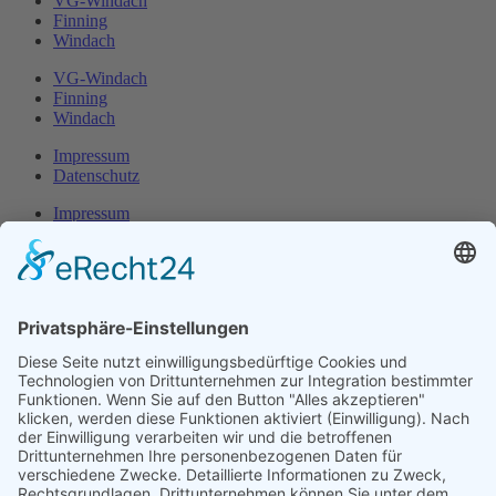
VG-Windach
Finning
Windach
VG-Windach
Finning
Windach
Impressum
Datenschutz
Impressum
Datenschutz
Herr Michael
Klotz
Erster Bürgermeister Eresing
Kirchstraße 2
86922 Eresing
Telefon:
+49(0)8193 - 5456
Email:
klotz@vg-windach.de
Sprechzeiten Bürgermeister