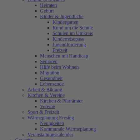
Heiraten
Geburt
Kinder & Jugendliche
Kindergarten
Rund um die Schule
Schulen im Umkreis
Kinderreisepass
Jugendförderung
Freizeit
Menschen mit Handicap
Senioren
Hilfe beim Wohnen
Migration
Gesundheit
Lebensende
Arbeit & Bildung
Kirchen & Vereine
Kirchen & Pfarrämter
Vereine
Sport & Freizeit
Wärmeplanung Eresing
Neuigkeiten
Kommunale Wärmeplanung
Veranstaltungskalender