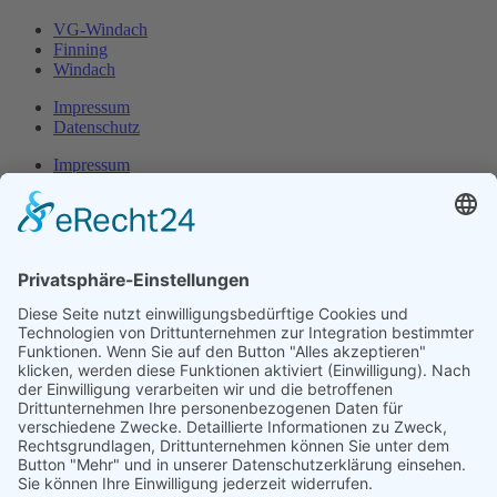
VG-Windach
Finning
Windach
Impressum
Datenschutz
Impressum
Datenschutz
Herr Michael
Klotz
Erster Bürgermeister Eresing
Kirchstraße 2
86922 Eresing
Telefon:
+49(0)8193 - 5456
Email:
klotz@vg-windach.de
Sprechzeiten Bürgermeister
Montag und Mittwoch
17:00 Uhr - 18:30 Uhr
Freitag
15:00 Uhr - 16:30 Uhr