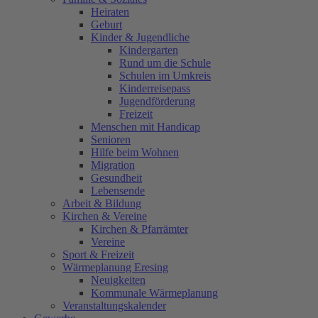
Heiraten
Geburt
Kinder & Jugendliche
Kindergarten
Rund um die Schule
Schulen im Umkreis
Kinderreisepass
Jugendförderung
Freizeit
Menschen mit Handicap
Senioren
Hilfe beim Wohnen
Migration
Gesundheit
Lebensende
Arbeit & Bildung
Kirchen & Vereine
Kirchen & Pfarrämter
Vereine
Sport & Freizeit
Wärmeplanung Eresing
Neuigkeiten
Kommunale Wärmeplanung
Veranstaltungskalender