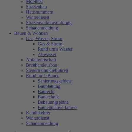
Mobilität
Straßenbau
Hausnummern
Winterdienst
Straßenverkehrsordnung
Schadenmeldung
Bauen & Wohnen
Gas, Wasser, Strom
Gas & Strom
Rund um’s Wasser
Abwasser
Abfallwirtschaft
Breitbandausbau
Steuern und Gebühren
Rund um’s Bauen
Sanierungsgebiete
Bauplanung
Baurecht
Bautechnik
Bebauungspläne
Bauleitplanverfahren
Kaminkehrer
Winterdienst
Schadenmeldung