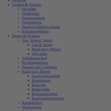
Gewerbe
Straßen & Verkehr
Mobilität
Straßenbau
Hausnummern
Winterdienst
Straßenverkehrsordnung
Schadenmeldung
Bauen & Wohnen
Gas, Wasser, Strom
Gas & Strom
Rund um’s Wasser
Abwasser
Abfallwirtschaft
Breitbandausbau
Steuern und Gebühren
Rund um’s Bauen
Sanierungsgebiete
Bauplanung
Baurecht
Bautechnik
Bebauungspläne
Bauleitplanverfahren
Kaminkehrer
Winterdienst