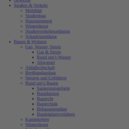
Gewerbe
Straßen & Verkehr
Mobilität
Straßenbau
Hausnummern
Winterdienst
Straßenverkehrsordnung
Schadenmeldung
Bauen & Wohnen
Gas, Wasser, Strom
Gas & Strom
Rund um’s Wasser
Abwasser
Abfallwirtschaft
Breitbandausbau
Steuern und Gebühren
Rund um’s Bauen
Sanierungsgebiete
Bauplanung
Baurecht
Bautechnik
Bebauungspläne
Bauleitplanverfahren
Kaminkehrer
Winterdienst