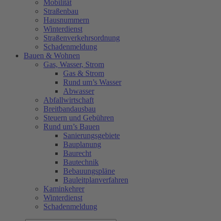
Mobilität
Straßenbau
Hausnummern
Winterdienst
Straßenverkehrsordnung
Schadenmeldung
Bauen & Wohnen
Gas, Wasser, Strom
Gas & Strom
Rund um’s Wasser
Abwasser
Abfallwirtschaft
Breitbandausbau
Steuern und Gebühren
Rund um’s Bauen
Sanierungsgebiete
Bauplanung
Baurecht
Bautechnik
Bebauungspläne
Bauleitplanverfahren
Kaminkehrer
Winterdienst
Schadenmeldung