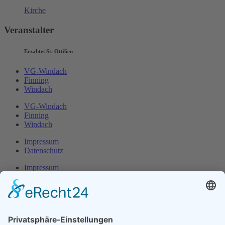
Kirche
Veranstalter
Erzabtei St. Ottilien
VG-Windach
Finning
Windach
VG-Windach
Finning
Windach
Impressum
Datenschutz
Impressum
Datenschutz
Herr Michael
Klotz
Erster Bürgermeister Eresing