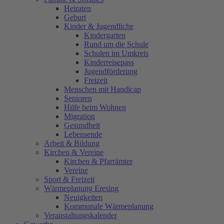
Heiraten
Geburt
Kinder & Jugendliche
Kindergarten
Rund um die Schule
Schulen im Umkreis
Kinderreisepass
Jugendförderung
Freizeit
Menschen mit Handicap
Senioren
Hilfe beim Wohnen
Migration
Gesundheit
Lebensende
Arbeit & Bildung
Kirchen & Vereine
Kirchen & Pfarrämter
Vereine
Sport & Freizeit
Wärmeplanung Eresing
Neuigkeiten
Kommunale Wärmeplanung
Veranstaltungskalender