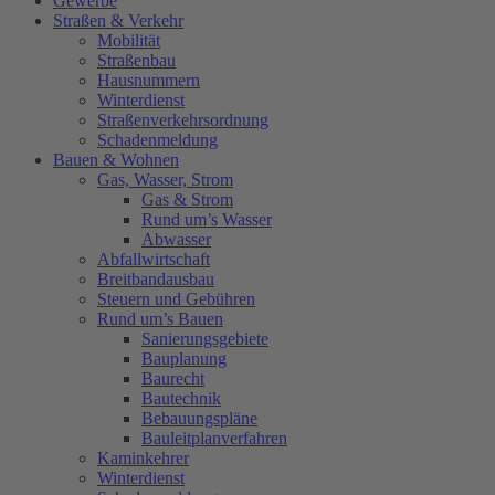
Gewerbe
Straßen & Verkehr
Mobilität
Straßenbau
Hausnummern
Winterdienst
Straßenverkehrsordnung
Schadenmeldung
Bauen & Wohnen
Gas, Wasser, Strom
Gas & Strom
Rund um’s Wasser
Abwasser
Abfallwirtschaft
Breitbandausbau
Steuern und Gebühren
Rund um’s Bauen
Sanierungsgebiete
Bauplanung
Baurecht
Bautechnik
Bebauungspläne
Bauleitplanverfahren
Kaminkehrer
Winterdienst