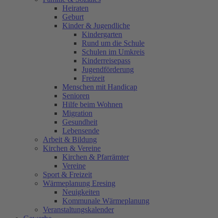
Heiraten
Geburt
Kinder & Jugendliche
Kindergarten
Rund um die Schule
Schulen im Umkreis
Kinderreisepass
Jugendförderung
Freizeit
Menschen mit Handicap
Senioren
Hilfe beim Wohnen
Migration
Gesundheit
Lebensende
Arbeit & Bildung
Kirchen & Vereine
Kirchen & Pfarrämter
Vereine
Sport & Freizeit
Wärmeplanung Eresing
Neuigkeiten
Kommunale Wärmeplanung
Veranstaltungskalender