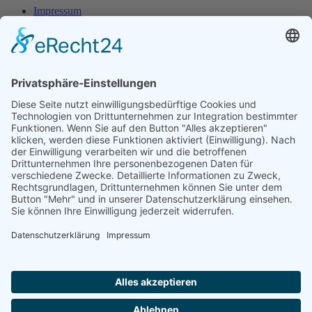
Impressum
Datenschutz
Herr Michael
Klotz
Erster Bürgermeister Eresing
Kirchstraße 2
86922 Eresing
Telefon:
+49(0)8193 - 5456
Email:
klotz@vg-windach.de
Sprechzeiten Bürgermeister
Montag und Mittwoch
17:00 Uhr - 18:30 Uhr
Freitag
15:00 Uhr - 16:30 Uhr
Sprechzeiten Gemeindekanzlei:
Montag
16:30 Uhr - 18:30 Uhr
Notruf bei Wasserrohrbruch: