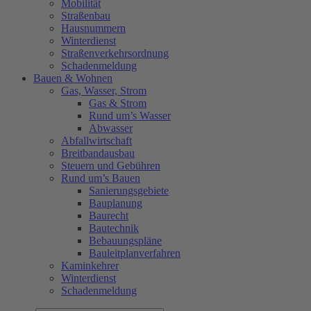
Mobilität
Straßenbau
Hausnummern
Winterdienst
Straßenverkehrsordnung
Schadenmeldung
Bauen & Wohnen
Gas, Wasser, Strom
Gas & Strom
Rund um’s Wasser
Abwasser
Abfallwirtschaft
Breitbandausbau
Steuern und Gebühren
Rund um’s Bauen
Sanierungsgebiete
Bauplanung
Baurecht
Bautechnik
Bebauungspläne
Bauleitplanverfahren
Kaminkehrer
Winterdienst
Schadenmeldung