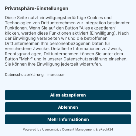
Herr Michael
Klotz
Erster Bürgermeister Eresing
Kirchstraße 2
86922 Eresing
Telefon:
+49(0)8193 - 5456
Email:
klotz@vg-windach.de
Sprechzeiten Bürgermeister
Montag und Mittwoch
17:00 Uhr - 18:30 Uhr
Freitag
15:00 Uhr - 16:30 Uhr
Sprechzeiten Gemeindekanzlei:
Montag
16:30 Uhr - 18:30 Uhr
Notruf bei Wasserrohrbruch:
Notdienst:
Telefon: 08193-9305-99
© 2020 All rights Reserved.