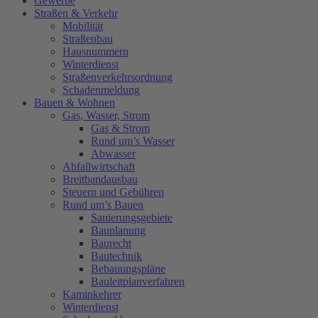
Gewerbe
Straßen & Verkehr
Mobilität
Straßenbau
Hausnummern
Winterdienst
Straßenverkehrsordnung
Schadenmeldung
Bauen & Wohnen
Gas, Wasser, Strom
Gas & Strom
Rund um’s Wasser
Abwasser
Abfallwirtschaft
Breitbandausbau
Steuern und Gebühren
Rund um’s Bauen
Sanierungsgebiete
Bauplanung
Baurecht
Bautechnik
Bebauungspläne
Bauleitplanverfahren
Kaminkehrer
Winterdienst