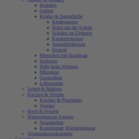
Heiraten
Geburt
Kinder & Jugendliche
Kindergarten
Rund um die Schule
Schulen im Umkreis
Kinderreisepass
Jugendförderung
Freizeit
Menschen mit Handicap
Senioren
Hilfe beim Wohnen
Migration
Gesundheit
Lebensende
Arbeit & Bildung
Kirchen & Vereine
Kirchen & Pfarrämter
Vereine
Sport & Freizeit
Wärmeplanung Eresing
Neuigkeiten
Kommunale Wärmeplanung
Veranstaltungskalender