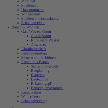
Mobilität
Straßenbau
Hausnummern
Winterdienst
Straßenverkehrsordnung
Schadenmeldung
Bauen & Wohnen
Gas, Wasser, Strom
Gas & Strom
Rund um’s Wasser
Abwasser
Abfallwirtschaft
Breitbandausbau
Steuern und Gebühren
Rund um’s Bauen
Sanierungsgebiete
Bauplanung
Baurecht
Bautechnik
Bebauungspläne
Bauleitplanverfahren
Kaminkehrer
Winterdienst
Schadenmeldung