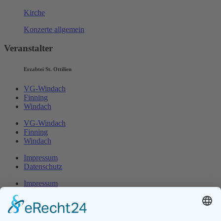
Kirche
Konzerte allgemein
Veranstalter
Erzabtei St. Ottilien
VG-Windach
Finning
Windach
VG-Windach
Finning
Windach
Impressum
Datenschutz
Impressum
Datenschutz