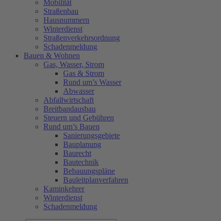
Mobilität
Straßenbau
Hausnummern
Winterdienst
Straßenverkehrsordnung
Schadenmeldung
Bauen & Wohnen
Gas, Wasser, Strom
Gas & Strom
Rund um’s Wasser
Abwasser
Abfallwirtschaft
Breitbandausbau
Steuern und Gebühren
Rund um’s Bauen
Sanierungsgebiete
Bauplanung
Baurecht
Bautechnik
Bebauungspläne
Bauleitplanverfahren
Kaminkehrer
Winterdienst
Schadenmeldung