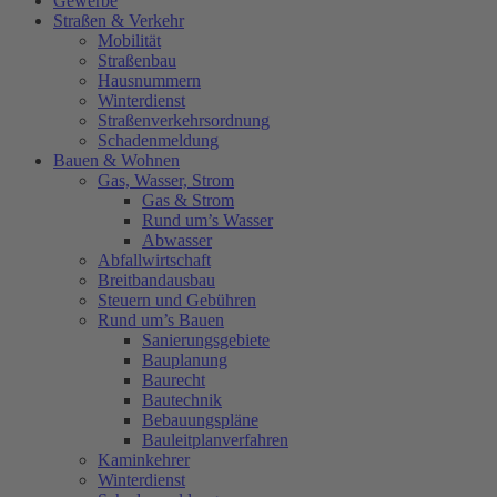
Gewerbe
Straßen & Verkehr
Mobilität
Straßenbau
Hausnummern
Winterdienst
Straßenverkehrsordnung
Schadenmeldung
Bauen & Wohnen
Gas, Wasser, Strom
Gas & Strom
Rund um’s Wasser
Abwasser
Abfallwirtschaft
Breitbandausbau
Steuern und Gebühren
Rund um’s Bauen
Sanierungsgebiete
Bauplanung
Baurecht
Bautechnik
Bebauungspläne
Bauleitplanverfahren
Kaminkehrer
Winterdienst