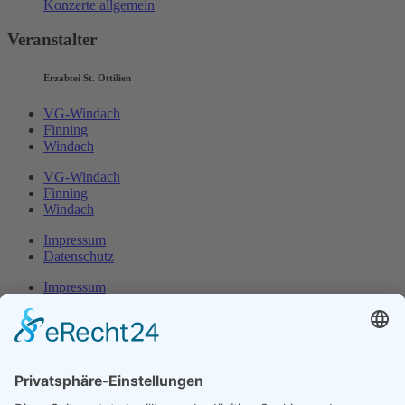
Konzerte allgemein
Veranstalter
Erzabtei St. Ottilien
VG-Windach
Finning
Windach
VG-Windach
Finning
Windach
Impressum
Datenschutz
Impressum
Datenschutz
Herr Michael
Klotz
Erster Bürgermeister Eresing
Kirchstraße 2