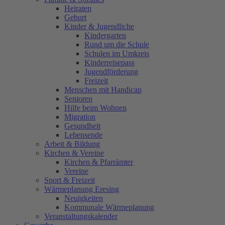
Heiraten
Geburt
Kinder & Jugendliche
Kindergarten
Rund um die Schule
Schulen im Umkreis
Kinderreisepass
Jugendförderung
Freizeit
Menschen mit Handicap
Senioren
Hilfe beim Wohnen
Migration
Gesundheit
Lebensende
Arbeit & Bildung
Kirchen & Vereine
Kirchen & Pfarrämter
Vereine
Sport & Freizeit
Wärmeplanung Eresing
Neuigkeiten
Kommunale Wärmeplanung
Veranstaltungskalender