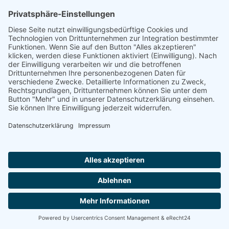
Herr Michael
Klotz
Erster Bürgermeister Eresing
Kirchstraße 2
86922 Eresing
Telefon:
+49(0)8193 - 5456
Email:
klotz@vg-windach.de
Sprechzeiten Bürgermeister
Montag und Mittwoch
17:00 Uhr - 18:30 Uhr
Freitag
15:00 Uhr - 16:30 Uhr
Sprechzeiten Gemeindekanzlei:
Montag
16:30 Uhr - 18:30 Uhr
Notruf bei Wasserrohrbruch:
Notdienst:
Telefon: 08193-9305-99
© 2020 All rights Reserved.