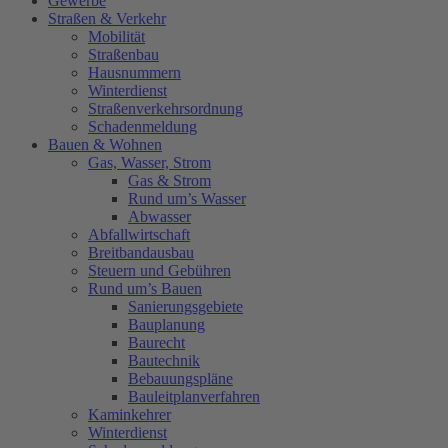
Gewerbe
Straßen & Verkehr
Mobilität
Straßenbau
Hausnummern
Winterdienst
Straßenverkehrsordnung
Schadenmeldung
Bauen & Wohnen
Gas, Wasser, Strom
Gas & Strom
Rund um’s Wasser
Abwasser
Abfallwirtschaft
Breitbandausbau
Steuern und Gebühren
Rund um’s Bauen
Sanierungsgebiete
Bauplanung
Baurecht
Bautechnik
Bebauungspläne
Bauleitplanverfahren
Kaminkehrer
Winterdienst