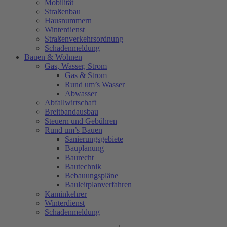
Mobilität
Straßenbau
Hausnummern
Winterdienst
Straßenverkehrsordnung
Schadenmeldung
Bauen & Wohnen
Gas, Wasser, Strom
Gas & Strom
Rund um’s Wasser
Abwasser
Abfallwirtschaft
Breitbandausbau
Steuern und Gebühren
Rund um’s Bauen
Sanierungsgebiete
Bauplanung
Baurecht
Bautechnik
Bebauungspläne
Bauleitplanverfahren
Kaminkehrer
Winterdienst
Schadenmeldung