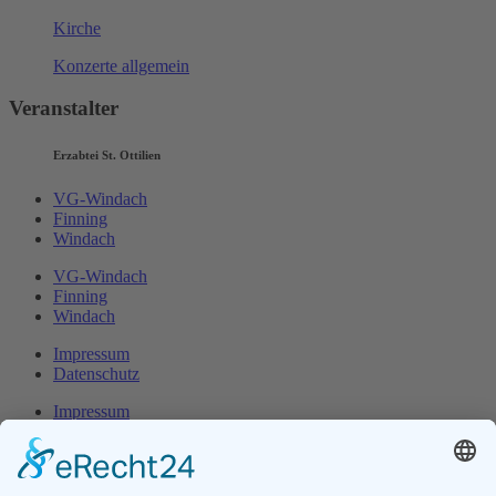
Kirche
Konzerte allgemein
Veranstalter
Erzabtei St. Ottilien
VG-Windach
Finning
Windach
VG-Windach
Finning
Windach
Impressum
Datenschutz
Impressum
Datenschutz