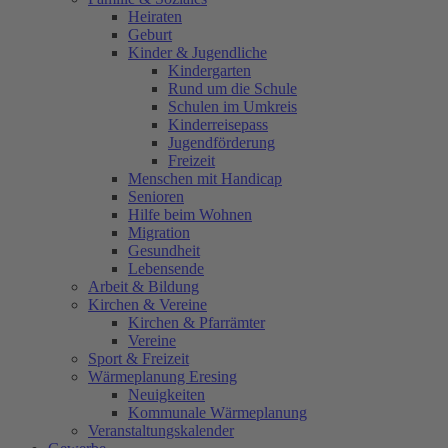
Heiraten
Geburt
Kinder & Jugendliche
Kindergarten
Rund um die Schule
Schulen im Umkreis
Kinderreisepass
Jugendförderung
Freizeit
Menschen mit Handicap
Senioren
Hilfe beim Wohnen
Migration
Gesundheit
Lebensende
Arbeit & Bildung
Kirchen & Vereine
Kirchen & Pfarrämter
Vereine
Sport & Freizeit
Wärmeplanung Eresing
Neuigkeiten
Kommunale Wärmeplanung
Veranstaltungskalender