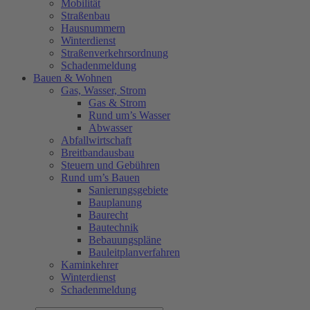
Mobilität
Straßenbau
Hausnummern
Winterdienst
Straßenverkehrsordnung
Schadenmeldung
Bauen & Wohnen
Gas, Wasser, Strom
Gas & Strom
Rund um’s Wasser
Abwasser
Abfallwirtschaft
Breitbandausbau
Steuern und Gebühren
Rund um’s Bauen
Sanierungsgebiete
Bauplanung
Baurecht
Bautechnik
Bebauungspläne
Bauleitplanverfahren
Kaminkehrer
Winterdienst
Schadenmeldung