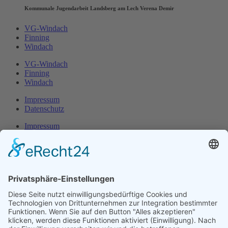
Kommunale Jugendarbeit Landsberg am Lech Verena Demir
VG-Windach
Finning
Windach
VG-Windach
Finning
Windach
Impressum
Datenschutz
Impressum
Datenschutz
Herr Michael
Klotz
Erster Bürgermeister Eresing
Kirchstraße 2
86922 Eresing
Telefon:
+49(0)8193 - 5456
Email:
klotz@vg-windach.de