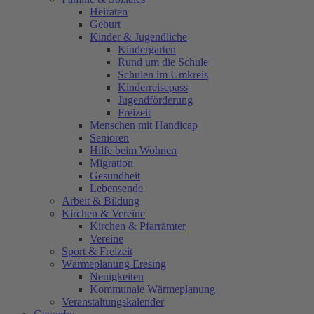
Heiraten
Geburt
Kinder & Jugendliche
Kindergarten
Rund um die Schule
Schulen im Umkreis
Kinderreisepass
Jugendförderung
Freizeit
Menschen mit Handicap
Senioren
Hilfe beim Wohnen
Migration
Gesundheit
Lebensende
Arbeit & Bildung
Kirchen & Vereine
Kirchen & Pfarrämter
Vereine
Sport & Freizeit
Wärmeplanung Eresing
Neuigkeiten
Kommunale Wärmeplanung
Veranstaltungskalender