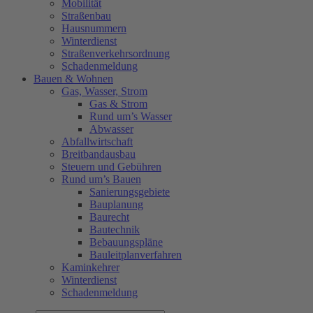
Mobilität
Straßenbau
Hausnummern
Winterdienst
Straßenverkehrsordnung
Schadenmeldung
Bauen & Wohnen
Gas, Wasser, Strom
Gas & Strom
Rund um’s Wasser
Abwasser
Abfallwirtschaft
Breitbandausbau
Steuern und Gebühren
Rund um’s Bauen
Sanierungsgebiete
Bauplanung
Baurecht
Bautechnik
Bebauungspläne
Bauleitplanverfahren
Kaminkehrer
Winterdienst
Schadenmeldung