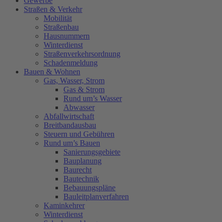
Gewerbe
Straßen & Verkehr
Mobilität
Straßenbau
Hausnummern
Winterdienst
Straßenverkehrsordnung
Schadenmeldung
Bauen & Wohnen
Gas, Wasser, Strom
Gas & Strom
Rund um’s Wasser
Abwasser
Abfallwirtschaft
Breitbandausbau
Steuern und Gebühren
Rund um’s Bauen
Sanierungsgebiete
Bauplanung
Baurecht
Bautechnik
Bebauungspläne
Bauleitplanverfahren
Kaminkehrer
Winterdienst