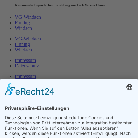
Kommunale Jugendarbeit Landsberg am Lech Verena Demir
VG-Windach
Finning
Windach
VG-Windach
Finning
Windach
Impressum
Datenschutz
Impressum
Datenschutz
Herr Michael
Klotz
Erster Bürgermeister Eresing
Kirchstraße 2
86922 Eresing
Telefon:
+49(0)8193 - 5456
Email:
klotz@vg-windach.de