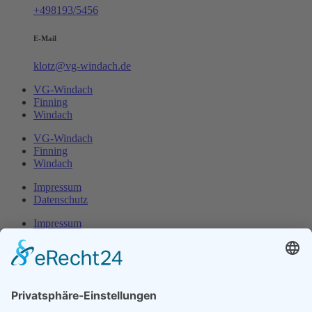
+498193/5456
E-Mail
klotz@vg-windach.de
VG-Windach
Finning
Windach
VG-Windach
Finning
Windach
Impressum
Datenschutz
Impressum
Datenschutz
Herr Michael
Klotz
Erster Bürgermeister Eresing
Kirchstraße 2