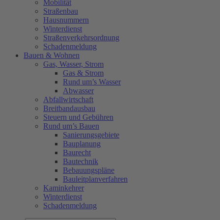
Mobilität
Straßenbau
Hausnummern
Winterdienst
Straßenverkehrsordnung
Schadenmeldung
Bauen & Wohnen
Gas, Wasser, Strom
Gas & Strom
Rund um’s Wasser
Abwasser
Abfallwirtschaft
Breitbandausbau
Steuern und Gebühren
Rund um’s Bauen
Sanierungsgebiete
Bauplanung
Baurecht
Bautechnik
Bebauungspläne
Bauleitplanverfahren
Kaminkehrer
Winterdienst
Schadenmeldung