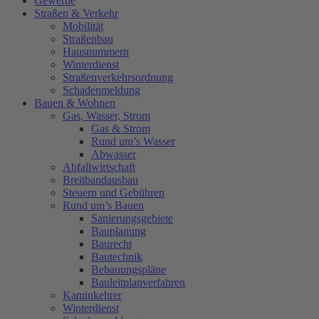
Gewerbe
Straßen & Verkehr
Mobilität
Straßenbau
Hausnummern
Winterdienst
Straßenverkehrsordnung
Schadenmeldung
Bauen & Wohnen
Gas, Wasser, Strom
Gas & Strom
Rund um’s Wasser
Abwasser
Abfallwirtschaft
Breitbandausbau
Steuern und Gebühren
Rund um’s Bauen
Sanierungsgebiete
Bauplanung
Baurecht
Bautechnik
Bebauungspläne
Bauleitplanverfahren
Kaminkehrer
Winterdienst