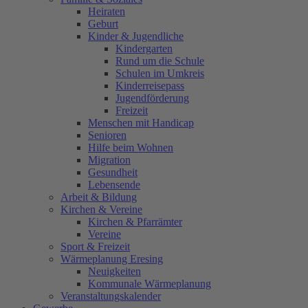
Heiraten
Geburt
Kinder & Jugendliche
Kindergarten
Rund um die Schule
Schulen im Umkreis
Kinderreisepass
Jugendförderung
Freizeit
Menschen mit Handicap
Senioren
Hilfe beim Wohnen
Migration
Gesundheit
Lebensende
Arbeit & Bildung
Kirchen & Vereine
Kirchen & Pfarrämter
Vereine
Sport & Freizeit
Wärmeplanung Eresing
Neuigkeiten
Kommunale Wärmeplanung
Veranstaltungskalender