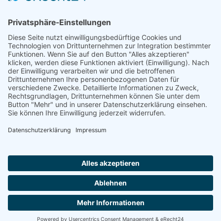
Herr Michael
Klotz
Erster Bürgermeister Eresing
Kirchstraße 2
86922 Eresing
Telefon:
+49(0)8193 - 5456
Email:
klotz@vg-windach.de
Sprechzeiten Bürgermeister
Montag und Mittwoch
17:00 Uhr - 18:30 Uhr
Freitag
15:00 Uhr - 16:30 Uhr
Sprechzeiten Gemeindekanzlei:
Montag
16:30 Uhr - 18:30 Uhr
Notruf bei Wasserrohrbruch:
Notdienst:
Telefon: 08193-9305-99
© 2020 All rights Reserved.