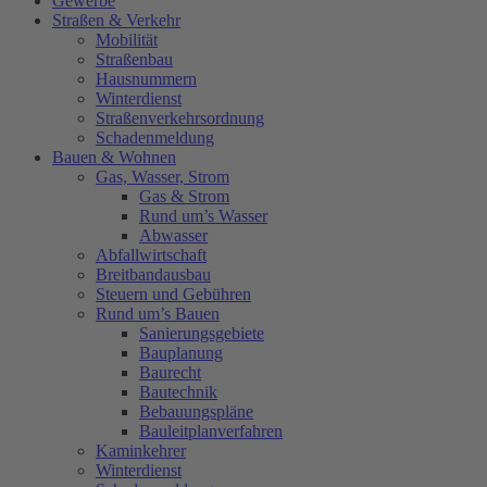
Gewerbe
Straßen & Verkehr
Mobilität
Straßenbau
Hausnummern
Winterdienst
Straßenverkehrsordnung
Schadenmeldung
Bauen & Wohnen
Gas, Wasser, Strom
Gas & Strom
Rund um’s Wasser
Abwasser
Abfallwirtschaft
Breitbandausbau
Steuern und Gebühren
Rund um’s Bauen
Sanierungsgebiete
Bauplanung
Baurecht
Bautechnik
Bebauungspläne
Bauleitplanverfahren
Kaminkehrer
Winterdienst