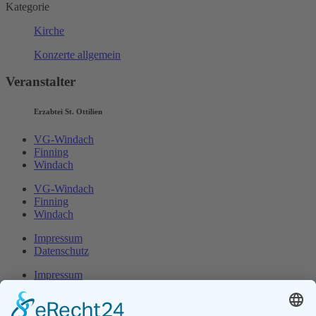
Kategorie
Kirche
Konzerte allgemein
Veranstalter
Erzabtei St. Ottilien
VG-Windach
Finning
Windach
VG-Windach
Finning
Windach
Impressum
Datenschutz
Impressum
Datenschutz