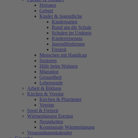
Heiraten
Geburt
Kinder & Jugendliche
Kindergarten
Rund um die Schule
Schulen im Umkreis
Kinderreisepass
Jugendförderung
Freizeit
Menschen mit Handicap
Senioren
Hilfe beim Wohnen
Migration
Gesundheit
Lebensende
Arbeit & Bildung
Kirchen & Vereine
Kirchen & Pfarrämter
Vereine
Sport & Freizeit
Wärmeplanung Eresing
Neuigkeiten
Kommunale Wärmeplanung
Veranstaltungskalender