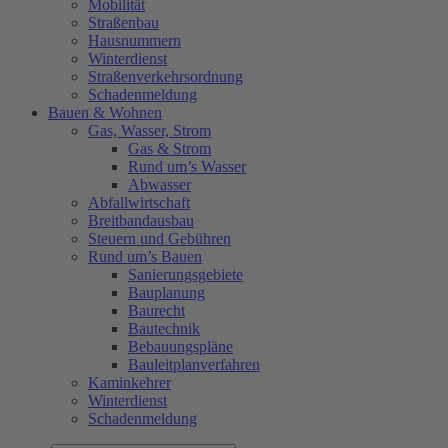
Mobilität
Straßenbau
Hausnummern
Winterdienst
Straßenverkehrsordnung
Schadenmeldung
Bauen & Wohnen
Gas, Wasser, Strom
Gas & Strom
Rund um’s Wasser
Abwasser
Abfallwirtschaft
Breitbandausbau
Steuern und Gebühren
Rund um’s Bauen
Sanierungsgebiete
Bauplanung
Baurecht
Bautechnik
Bebauungspläne
Bauleitplanverfahren
Kaminkehrer
Winterdienst
Schadenmeldung