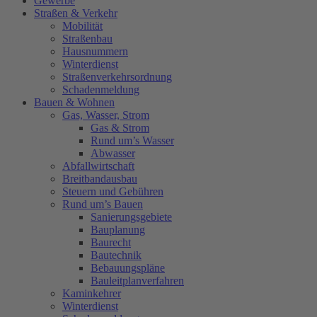
Gewerbe
Straßen & Verkehr
Mobilität
Straßenbau
Hausnummern
Winterdienst
Straßenverkehrsordnung
Schadenmeldung
Bauen & Wohnen
Gas, Wasser, Strom
Gas & Strom
Rund um’s Wasser
Abwasser
Abfallwirtschaft
Breitbandausbau
Steuern und Gebühren
Rund um’s Bauen
Sanierungsgebiete
Bauplanung
Baurecht
Bautechnik
Bebauungspläne
Bauleitplanverfahren
Kaminkehrer
Winterdienst