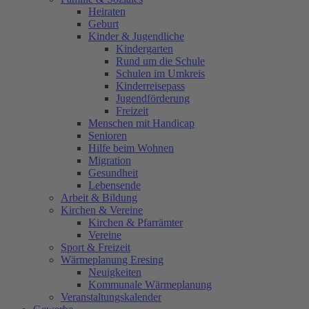
Heiraten
Geburt
Kinder & Jugendliche
Kindergarten
Rund um die Schule
Schulen im Umkreis
Kinderreisepass
Jugendförderung
Freizeit
Menschen mit Handicap
Senioren
Hilfe beim Wohnen
Migration
Gesundheit
Lebensende
Arbeit & Bildung
Kirchen & Vereine
Kirchen & Pfarrämter
Vereine
Sport & Freizeit
Wärmeplanung Eresing
Neuigkeiten
Kommunale Wärmeplanung
Veranstaltungskalender