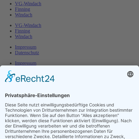
VG-Windach
Finning
Windach
VG-Windach
Finning
Windach
Impressum
Datenschutz
Impressum
Datenschutz
Herr Michael
Klotz
Erster Bürgermeister Eresing
Kirchstraße 2
86922 Eresing
Telefon:
+49(0)8193 - 5456
Email:
klotz@vg-windach.de
Sprechzeiten Bürgermeister