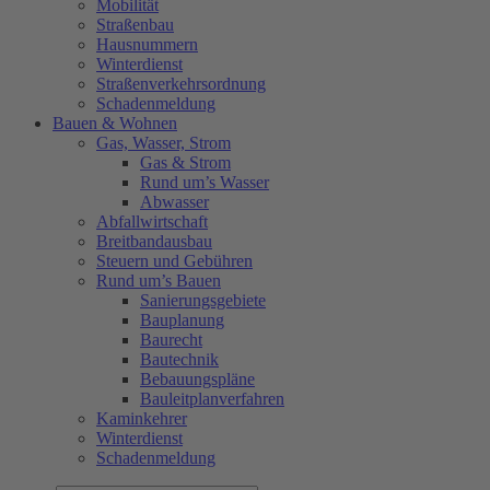
Mobilität
Straßenbau
Hausnummern
Winterdienst
Straßenverkehrsordnung
Schadenmeldung
Bauen & Wohnen
Gas, Wasser, Strom
Gas & Strom
Rund um’s Wasser
Abwasser
Abfallwirtschaft
Breitbandausbau
Steuern und Gebühren
Rund um’s Bauen
Sanierungsgebiete
Bauplanung
Baurecht
Bautechnik
Bebauungspläne
Bauleitplanverfahren
Kaminkehrer
Winterdienst
Schadenmeldung