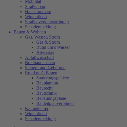
Mobilität
Straßenbau
Hausnummern
Winterdienst
Straßenverkehrsordnung
Schadenmeldung
Bauen & Wohnen
Gas, Wasser, Strom
Gas & Strom
Rund um’s Wasser
Abwasser
Abfallwirtschaft
Breitbandausbau
Steuern und Gebühren
Rund um’s Bauen
Sanierungsgebiete
Bauplanung
Baurecht
Bautechnik
Bebauungspläne
Bauleitplanverfahren
Kaminkehrer
Winterdienst
Schadenmeldung