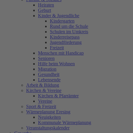
Heiraten
Geburt
Kinder & Jugendliche
Kindergarten
Rund um die Schule
Schulen im Umkreis
Kinderreisepass
Jugendförderung
Freizeit
Menschen mit Handicap
Senioren
Hilfe beim Wohnen
Migration
Gesundheit
Lebensende
Arbeit & Bildung
Kirchen & Vereine
Kirchen & Pfarrämter
Vereine
Sport & Freizeit
Wärmeplanung Eresing
Neuigkeiten
Kommunale Wärmeplanung
Veranstaltungskalender