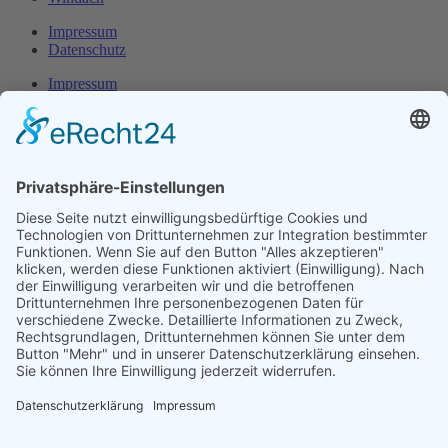
Impressum
Datenschutz
Impressum
Datenschutz
Herr Michael
Klotz
Erster Bürgermeister Eresing
Kirchstraße 2
86922 Eresing
Telefon:
+49(0)8193 - 5456
Email:
klotz@vg-windach.de
Sprechzeiten Bürgermeister
Montag und Mittwoch
17:00 Uhr - 18:30 Uhr
Freitag
15:00 Uhr - 16:30 Uhr
Sprechzeiten Gemeindekanzlei: