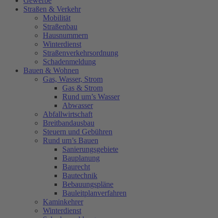
Gewerbe
Straßen & Verkehr
Mobilität
Straßenbau
Hausnummern
Winterdienst
Straßenverkehrsordnung
Schadenmeldung
Bauen & Wohnen
Gas, Wasser, Strom
Gas & Strom
Rund um’s Wasser
Abwasser
Abfallwirtschaft
Breitbandausbau
Steuern und Gebühren
Rund um’s Bauen
Sanierungsgebiete
Bauplanung
Baurecht
Bautechnik
Bebauungspläne
Bauleitplanverfahren
Kaminkehrer
Winterdienst