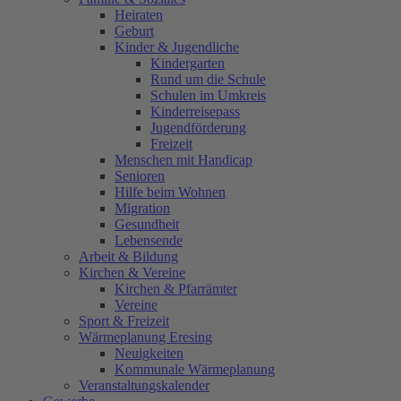
Heiraten
Geburt
Kinder & Jugendliche
Kindergarten
Rund um die Schule
Schulen im Umkreis
Kinderreisepass
Jugendförderung
Freizeit
Menschen mit Handicap
Senioren
Hilfe beim Wohnen
Migration
Gesundheit
Lebensende
Arbeit & Bildung
Kirchen & Vereine
Kirchen & Pfarrämter
Vereine
Sport & Freizeit
Wärmeplanung Eresing
Neuigkeiten
Kommunale Wärmeplanung
Veranstaltungskalender