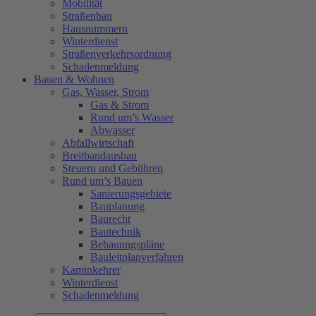
Mobilität
Straßenbau
Hausnummern
Winterdienst
Straßenverkehrsordnung
Schadenmeldung
Bauen & Wohnen
Gas, Wasser, Strom
Gas & Strom
Rund um’s Wasser
Abwasser
Abfallwirtschaft
Breitbandausbau
Steuern und Gebühren
Rund um’s Bauen
Sanierungsgebiete
Bauplanung
Baurecht
Bautechnik
Bebauungspläne
Bauleitplanverfahren
Kaminkehrer
Winterdienst
Schadenmeldung