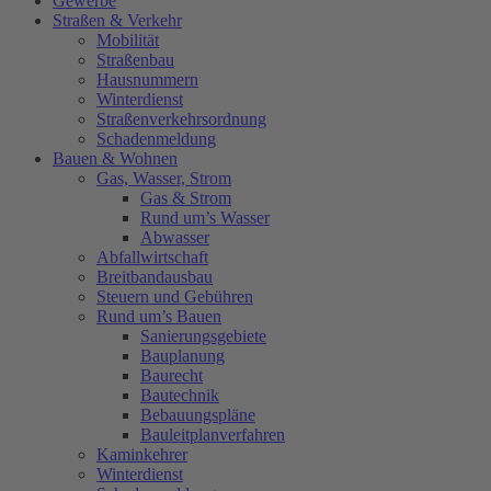
Gewerbe
Straßen & Verkehr
Mobilität
Straßenbau
Hausnummern
Winterdienst
Straßenverkehrsordnung
Schadenmeldung
Bauen & Wohnen
Gas, Wasser, Strom
Gas & Strom
Rund um’s Wasser
Abwasser
Abfallwirtschaft
Breitbandausbau
Steuern und Gebühren
Rund um’s Bauen
Sanierungsgebiete
Bauplanung
Baurecht
Bautechnik
Bebauungspläne
Bauleitplanverfahren
Kaminkehrer
Winterdienst