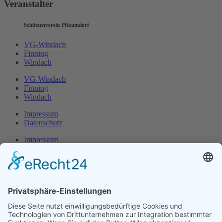
Veranstalter
Schützenverein Pflaumdorf
VG-Windach
Finning
Windach
VG-Windach
Finning
Windach
Impressum
Datenschutz
Impressum
Datenschutz
Herr Michael
Klotz
Erster Bürgermeister Eresing
Kirchstraße 2
86922 Eresing