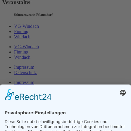
Veranstalter
Schützenverein Pflaumdorf
VG-Windach
Finning
Windach
VG-Windach
Finning
Windach
Impressum
Datenschutz
Impressum
Datenschutz
Herr Michael
Klotz
Erster Bürgermeister Eresing
Kirchstraße 2
86922 Eresing