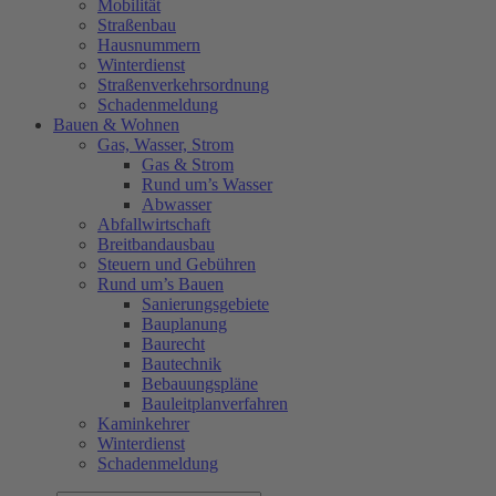
Mobilität
Straßenbau
Hausnummern
Winterdienst
Straßenverkehrsordnung
Schadenmeldung
Bauen & Wohnen
Gas, Wasser, Strom
Gas & Strom
Rund um’s Wasser
Abwasser
Abfallwirtschaft
Breitbandausbau
Steuern und Gebühren
Rund um’s Bauen
Sanierungsgebiete
Bauplanung
Baurecht
Bautechnik
Bebauungspläne
Bauleitplanverfahren
Kaminkehrer
Winterdienst
Schadenmeldung