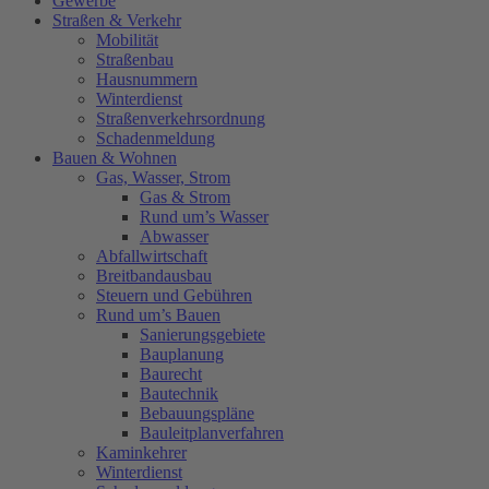
Gewerbe
Straßen & Verkehr
Mobilität
Straßenbau
Hausnummern
Winterdienst
Straßenverkehrsordnung
Schadenmeldung
Bauen & Wohnen
Gas, Wasser, Strom
Gas & Strom
Rund um’s Wasser
Abwasser
Abfallwirtschaft
Breitbandausbau
Steuern und Gebühren
Rund um’s Bauen
Sanierungsgebiete
Bauplanung
Baurecht
Bautechnik
Bebauungspläne
Bauleitplanverfahren
Kaminkehrer
Winterdienst