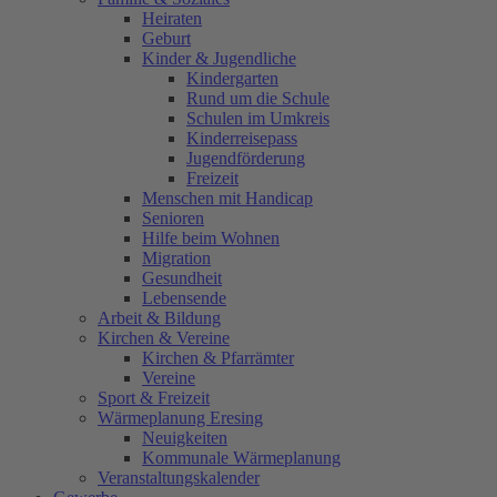
Heiraten
Geburt
Kinder & Jugendliche
Kindergarten
Rund um die Schule
Schulen im Umkreis
Kinderreisepass
Jugendförderung
Freizeit
Menschen mit Handicap
Senioren
Hilfe beim Wohnen
Migration
Gesundheit
Lebensende
Arbeit & Bildung
Kirchen & Vereine
Kirchen & Pfarrämter
Vereine
Sport & Freizeit
Wärmeplanung Eresing
Neuigkeiten
Kommunale Wärmeplanung
Veranstaltungskalender