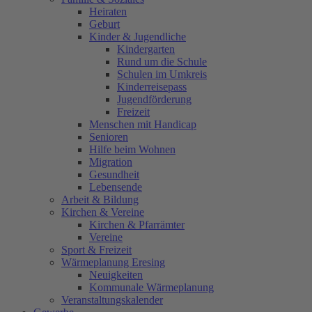
Heiraten
Geburt
Kinder & Jugendliche
Kindergarten
Rund um die Schule
Schulen im Umkreis
Kinderreisepass
Jugendförderung
Freizeit
Menschen mit Handicap
Senioren
Hilfe beim Wohnen
Migration
Gesundheit
Lebensende
Arbeit & Bildung
Kirchen & Vereine
Kirchen & Pfarrämter
Vereine
Sport & Freizeit
Wärmeplanung Eresing
Neuigkeiten
Kommunale Wärmeplanung
Veranstaltungskalender