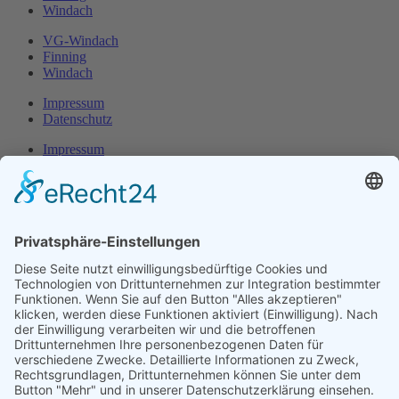
Windach
VG-Windach
Finning
Windach
Impressum
Datenschutz
Impressum
Datenschutz
Herr Michael
Klotz
Erster Bürgermeister Eresing
Kirchstraße 2
86922 Eresing
Telefon:
+49(0)8193 - 5456
Email:
klotz@vg-windach.de
Sprechzeiten Bürgermeister
Montag und Mittwoch
17:00 Uhr - 18:30 Uhr
Freitag
15:00 Uhr - 16:30 Uhr