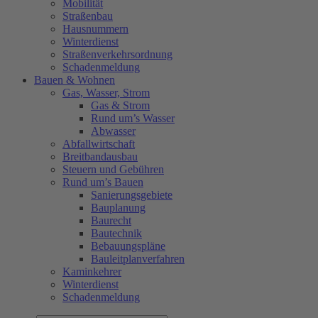
Mobilität
Straßenbau
Hausnummern
Winterdienst
Straßenverkehrsordnung
Schadenmeldung
Bauen & Wohnen
Gas, Wasser, Strom
Gas & Strom
Rund um’s Wasser
Abwasser
Abfallwirtschaft
Breitbandausbau
Steuern und Gebühren
Rund um’s Bauen
Sanierungsgebiete
Bauplanung
Baurecht
Bautechnik
Bebauungspläne
Bauleitplanverfahren
Kaminkehrer
Winterdienst
Schadenmeldung