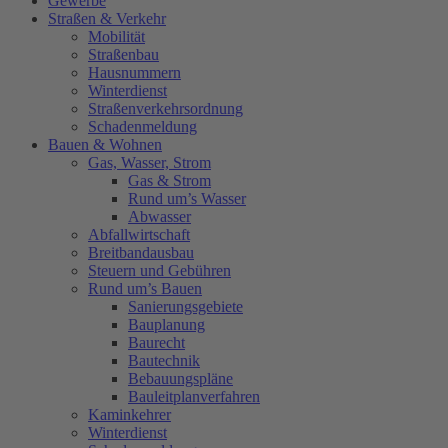
Gewerbe
Straßen & Verkehr
Mobilität
Straßenbau
Hausnummern
Winterdienst
Straßenverkehrsordnung
Schadenmeldung
Bauen & Wohnen
Gas, Wasser, Strom
Gas & Strom
Rund um’s Wasser
Abwasser
Abfallwirtschaft
Breitbandausbau
Steuern und Gebühren
Rund um’s Bauen
Sanierungsgebiete
Bauplanung
Baurecht
Bautechnik
Bebauungspläne
Bauleitplanverfahren
Kaminkehrer
Winterdienst