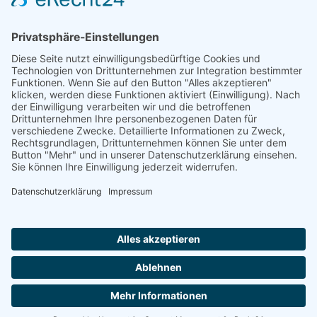
Herr Michael
Klotz
Erster Bürgermeister Eresing
Kirchstraße 2
86922 Eresing
Telefon:
+49(0)8193 - 5456
Email:
klotz@vg-windach.de
Sprechzeiten Bürgermeister
Montag und Mittwoch
17:00 Uhr - 18:30 Uhr
Freitag
15:00 Uhr - 16:30 Uhr
Sprechzeiten Gemeindekanzlei:
Montag
16:30 Uhr - 18:30 Uhr
Notruf bei Wasserrohrbruch:
Notdienst:
Telefon: 08193-9305-99