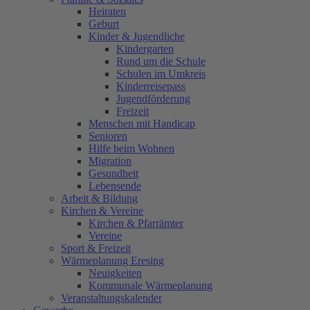
Heiraten
Geburt
Kinder & Jugendliche
Kindergarten
Rund um die Schule
Schulen im Umkreis
Kinderreisepass
Jugendförderung
Freizeit
Menschen mit Handicap
Senioren
Hilfe beim Wohnen
Migration
Gesundheit
Lebensende
Arbeit & Bildung
Kirchen & Vereine
Kirchen & Pfarrämter
Vereine
Sport & Freizeit
Wärmeplanung Eresing
Neuigkeiten
Kommunale Wärmeplanung
Veranstaltungskalender