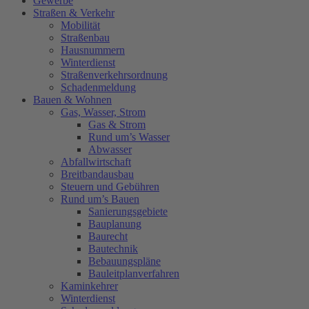
Gewerbe
Straßen & Verkehr
Mobilität
Straßenbau
Hausnummern
Winterdienst
Straßenverkehrsordnung
Schadenmeldung
Bauen & Wohnen
Gas, Wasser, Strom
Gas & Strom
Rund um’s Wasser
Abwasser
Abfallwirtschaft
Breitbandausbau
Steuern und Gebühren
Rund um’s Bauen
Sanierungsgebiete
Bauplanung
Baurecht
Bautechnik
Bebauungspläne
Bauleitplanverfahren
Kaminkehrer
Winterdienst