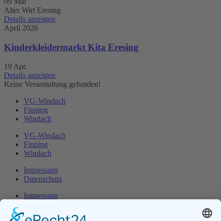
09 Mai
Alter Wirt Eresing
Details anzeigen
April 2026
Kinderkleidermarkt Kita Eresing
19 Apr.
Details anzeigen
Keine Veranstaltung gefunden!
VG-Windach
Finning
Windach
VG-Windach
Finning
Windach
Impressum
Datenschutz
Impressum
Datenschutz