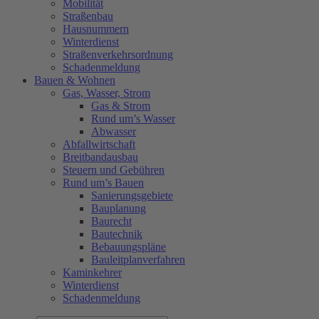
Mobilität
Straßenbau
Hausnummern
Winterdienst
Straßenverkehrsordnung
Schadenmeldung
Bauen & Wohnen
Gas, Wasser, Strom
Gas & Strom
Rund um’s Wasser
Abwasser
Abfallwirtschaft
Breitbandausbau
Steuern und Gebühren
Rund um’s Bauen
Sanierungsgebiete
Bauplanung
Baurecht
Bautechnik
Bebauungspläne
Bauleitplanverfahren
Kaminkehrer
Winterdienst
Schadenmeldung