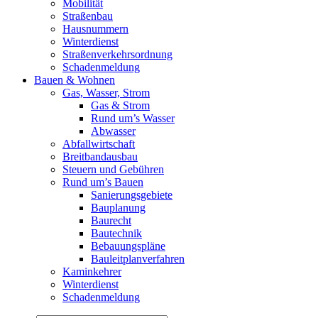
Mobilität
Straßenbau
Hausnummern
Winterdienst
Straßenverkehrsordnung
Schadenmeldung
Bauen & Wohnen
Gas, Wasser, Strom
Gas & Strom
Rund um’s Wasser
Abwasser
Abfallwirtschaft
Breitbandausbau
Steuern und Gebühren
Rund um’s Bauen
Sanierungsgebiete
Bauplanung
Baurecht
Bautechnik
Bebauungspläne
Bauleitplanverfahren
Kaminkehrer
Winterdienst
Schadenmeldung