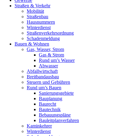
Gewerbe
Straßen & Verkehr
Mobilität
Straßenbau
Hausnummern
Winterdienst
Straßenverkehrsordnung
Schadenmeldung
Bauen & Wohnen
Gas, Wasser, Strom
Gas & Strom
Rund um’s Wasser
Abwasser
Abfallwirtschaft
Breitbandausbau
Steuern und Gebühren
Rund um’s Bauen
Sanierungsgebiete
Bauplanung
Baurecht
Bautechnik
Bebauungspläne
Bauleitplanverfahren
Kaminkehrer
Winterdienst