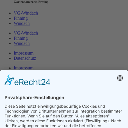
Gartenbauverein Eresing
VG-Windach
Finning
Windach
VG-Windach
Finning
Windach
Impressum
Datenschutz
Impressum
Datenschutz
Herr Michael
Klotz
Erster Bürgermeister Eresing
Kirchstraße 2
86922 Eresing
Telefon:
+49(0)8193 - 5456
Email:
klotz@vg-windach.de