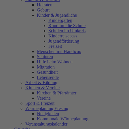
Heiraten
Geburt
Kinder & Jugendliche
Kindergarten
Rund um die Schule
Schulen im Umkreis
Kinderreisepass
Jugendförderung
Freizeit
Menschen mit Handicap
Senioren
Hilfe beim Wohnen
Migration
Gesundheit
Lebensende
Arbeit & Bildung
Kirchen & Vereine
Kirchen & Pfarrämter
Vereine
Sport & Freizeit
Wärmeplanung Eresing
Neuigkeiten
Kommunale Wärmeplanung
Veranstaltungskalender