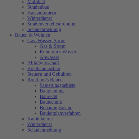
Mobilität
Straßenbau
Hausnummern
Winterdienst
Straßenverkehrsordnung
Schadenmeldung
Bauen & Wohnen
Gas, Wasser, Strom
Gas & Strom
Rund um’s Wasser
Abwasser
Abfallwirtschaft
Breitbandausbau
Steuern und Gebühren
Rund um’s Bauen
Sanierungsgebiete
Bauplanung
Baurecht
Bautechnik
Bebauungspläne
Bauleitplanverfahren
Kaminkehrer
Winterdienst
Schadenmeldung