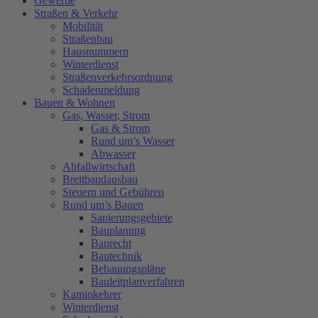
Gewerbe
Straßen & Verkehr
Mobilität
Straßenbau
Hausnummern
Winterdienst
Straßenverkehrsordnung
Schadenmeldung
Bauen & Wohnen
Gas, Wasser, Strom
Gas & Strom
Rund um’s Wasser
Abwasser
Abfallwirtschaft
Breitbandausbau
Steuern und Gebühren
Rund um’s Bauen
Sanierungsgebiete
Bauplanung
Baurecht
Bautechnik
Bebauungspläne
Bauleitplanverfahren
Kaminkehrer
Winterdienst