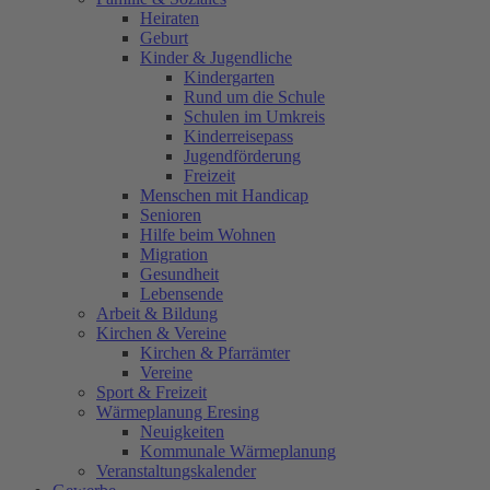
Heiraten
Geburt
Kinder & Jugendliche
Kindergarten
Rund um die Schule
Schulen im Umkreis
Kinderreisepass
Jugendförderung
Freizeit
Menschen mit Handicap
Senioren
Hilfe beim Wohnen
Migration
Gesundheit
Lebensende
Arbeit & Bildung
Kirchen & Vereine
Kirchen & Pfarrämter
Vereine
Sport & Freizeit
Wärmeplanung Eresing
Neuigkeiten
Kommunale Wärmeplanung
Veranstaltungskalender