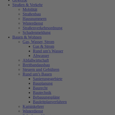
Gewerbe
Straßen & Verkehr
Mobilität
Straßenbau
Hausnummern
Winterdienst
Straßenverkehrsordnung
Schadenmeldung
Bauen & Wohnen
Gas, Wasser, Strom
Gas & Strom
Rund um’s Wasser
Abwasser
Abfallwirtschaft
Breitbandausbau
Steuern und Gebühren
Rund um’s Bauen
Sanierungsgebiete
Bauplanung
Baurecht
Bautechnik
Bebauungspläne
Bauleitplanverfahren
Kaminkehrer
Winterdienst