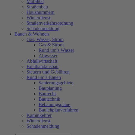
Mobilität
Straßenbau
Hausnummern
Winterdienst
Straßenverkehrsordnung
Schadenmeldung
Bauen & Wohnen
Gas, Wasser, Strom
Gas & Strom
Rund um’s Wasser
Abwasser
Abfallwirtschaft
Breitbandausbau
Steuern und Gebühren
Rund um’s Bauen
Sanierungsgebiete
Bauplanung
Baurecht
Bautechnik
Bebauungspläne
Bauleitplanverfahren
Kaminkehrer
Winterdienst
Schadenmeldung