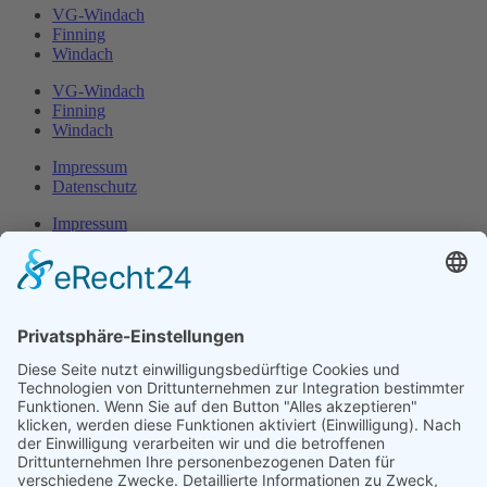
VG-Windach
Finning
Windach
VG-Windach
Finning
Windach
Impressum
Datenschutz
Impressum
Datenschutz
Herr Michael
Klotz
Erster Bürgermeister Eresing
Kirchstraße 2
86922 Eresing
Telefon:
+49(0)8193 - 5456
Email:
klotz@vg-windach.de
Sprechzeiten Bürgermeister